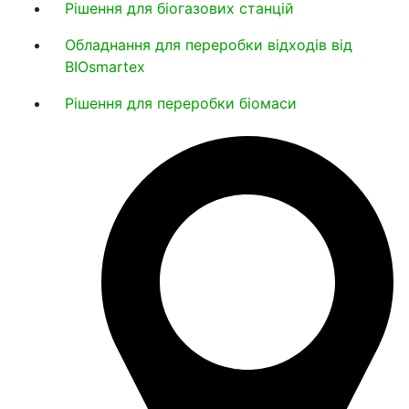
Рішення для біогазових станцій
Обладнання для переробки відходів від
BIOsmartex
Рішення для переробки біомаси