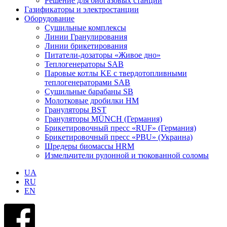
Решение для биогазовых станций
Газификаторы и электростанции
Оборудование
Сушильные комплексы
Линии Гранулирования
Линии брикетирования
Питатели-дозаторы «Живое дно»
Теплогенераторы SAB
Паровые котлы KE с твердотопливными
теплогенераторами SAB
Сушильные барабаны SB
Молотковые дробилки HM
Грануляторы BST
Грануляторы MÜNCH (Германия)
Брикетировочный пресс «RUF» (Германия)
Брикетировочный пресс «PBU» (Украина)
Шредеры биомассы HRM
Измельчители рулонной и тюкованной соломы
UA
RU
EN