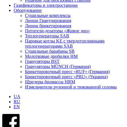
Решение для биогазовых станций
Газификаторы и электростанции
Оборудование
Сушильные комплексы
Линии Гранулирования
Линии брикетирования
Питатели-дозаторы «Живое дно»
Теплогенераторы SAB
Паровые котлы KE с твердотопливными
теплогенераторами SAB
Сушильные барабаны SB
Молотковые дробилки HM
Грануляторы BST
Грануляторы MÜNCH (Германия)
Брикетировочный пресс «RUF» (Германия)
Брикетировочный пресс «PBU» (Украина)
Шредеры биомассы HRM
Измельчители рулонной и тюкованной соломы
UA
RU
EN