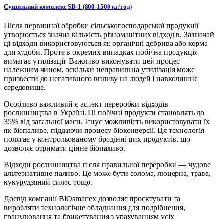
Сушильний комплекс SB-1 (800-1500 кг/год)
Після первинної обробки сільськогосподарської продукції
утворюється значна кількість різноманітних відходів. Зазвичай
ці відходи використовуються як органічні добрива або корма
для худоби. Проте в окремих випадках побічна продукція
вимагає утилізації. Важливо виконувати цей процес
належним чином, оскільки неправильна утилізація може
призвести до негативного впливу на людей і навколишнє
середовище.
Особливо важливий є аспект переробки відходів
рослинництва в Україні. Ці побічні продукти становлять до
35% від загальної маси. Існує можливість використовувати їх
як біопаливо, піддаючи процесу біоконверсії. Ця технологія
полягає у контрольованому бродінні цих продуктів, що
дозволяє отримати цінне біопаливо.
Відходи рослинництва після правильної переробки — чудове
альтернативне паливо. Це може бути солома, люцерна, трава,
кукурудзяний силос тощо.
Досвід компанії BIOsmartex дозволяє проєктувати та
виробляти технологічне обладнання для подрібнення,
гранулювання та брикетування з урахуванням усіх