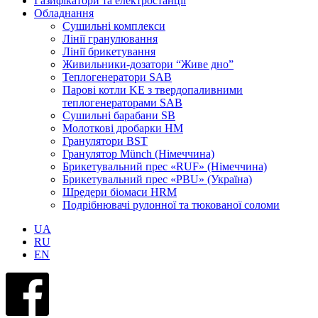
Газифікатори та електростанції
Обладнання
Сушильні комплекси
Лінії гранулювання
Лінії брикетування
Живильники-дозатори “Живе дно”
Теплогенератори SAB
Парові котли KE з твердопаливними
теплогенераторами SAB
Сушильні барабани SB
Молоткові дробарки HM
Гранулятори BST
Гранулятор Münch (Німеччина)
Брикетувальний прес «RUF» (Німеччина)
Брикетувальний прес «PBU» (Україна)
Шредери біомаси HRM
Подрібнювачі рулонної та тюкованої соломи
UA
RU
EN