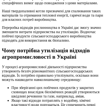
специфічних вимог щодо поводження з цими матеріалами.
Наші твердопаливні котли призначені для спалювання таких
матеріалів та отримання теплової енергії, гарячої води та пари
для власних потреб виробництва.
Переробка відходів рослинництва в Україні дає змогу значно
зменшити витрати підприємства на утилізацію. Водночас
побічні продукти сільськогосподарського виробництва
підходять для використання як біопаливо.
Чому потрібна утилізація відходів
агропромисловості в Україні
У процесі агропромислової діяльності підприємства
утворюють безліч різноманітних сільськогосподарських
відходів. Їх потрібно правильно утилізувати, оскільки вони
можуть нашкодити навколишньому середовищу:
При зберіганні цих побічних продуктів у закритих
сховищах внаслідок біохімічних реакцій утворюються
шкідливі речовини та гази, наприклад, аміак.
Якщо такі відходи потраплять у водойму, хімічні
властивості води порушаться. Це спричинить певні