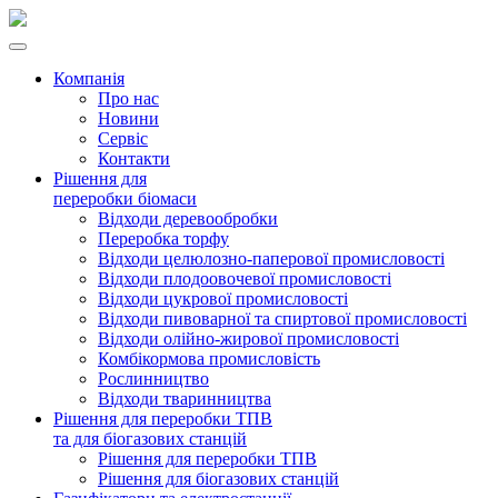
Компанія
Про нас
Новини
Сервіс
Контакти
Рішення для
переробки біомаси
Відходи деревообробки
Переробка торфу
Відходи целюлозно-паперової промисловості
Відходи плодоовочевої промисловості
Відходи цукрової промисловості
Відходи пивоварної та спиртової промисловості
Відходи олійно-жирової промисловості
Комбікормова промисловість
Рослинництво
Відходи тваринництва
Рішення для переробки ТПВ
та для біогазових станцій
Рішення для переробки ТПВ
Рішення для біогазових станцій