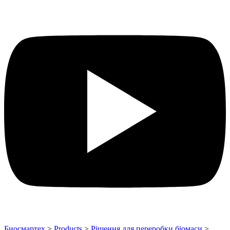
Биосмартех
>
Products
>
Рішення для переробки біомаси
>