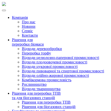
Компанія
Про нас
Новини
Сервіс
Контакти
Рішення для
переробки біомаси
Відходи деревообробки
Переробка торфу
Відходи целюлозно-паперової промисловості
Відходи плодоовочевої промисловості
Відходи цукрової промисловості
Відходи пивоварної та спиртової промисловості
Відходи олійно-жирової промисловості
Комбікормова промисловість
Рослинництво
Відходи тваринництва
Рішення для переробки ТПВ
та для біогазових станцій
Рішення для переробки ТПВ
Рішення для біогазових станцій