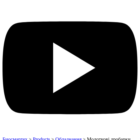
Биосмартех
>
Products
>
Обладнання
>
Молоткові дробарки