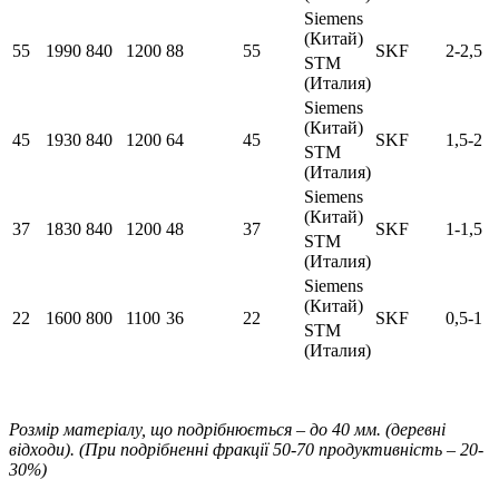
Siemens
(Китай)
55
1990
840
1200
88
55
SKF
2-2,5
STM
(Италия)
Siemens
(Китай)
45
1930
840
1200
64
45
SKF
1,5-2
STM
(Италия)
Siemens
(Китай)
37
1830
840
1200
48
37
SKF
1-1,5
STM
(Италия)
Siemens
(Китай)
22
1600
800
1100
36
22
SKF
0,5-1
STM
(Италия)
Розмір матеріалу, що подрібнюється – до 40 мм. (деревні
відходи). (При подрібненні фракції 50-70 продуктивність – 20-
30%)