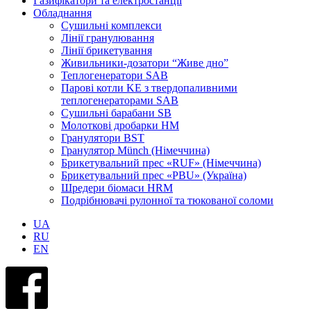
Газифікатори та електростанції
Обладнання
Сушильні комплекси
Лінії гранулювання
Лінії брикетування
Живильники-дозатори “Живе дно”
Теплогенератори SAB
Парові котли KE з твердопаливними
теплогенераторами SAB
Сушильні барабани SB
Молоткові дробарки HM
Гранулятори BST
Гранулятор Münch (Німеччина)
Брикетувальний прес «RUF» (Німеччина)
Брикетувальний прес «PBU» (Україна)
Шредери біомаси HRM
Подрібнювачі рулонної та тюкованої соломи
UA
RU
EN