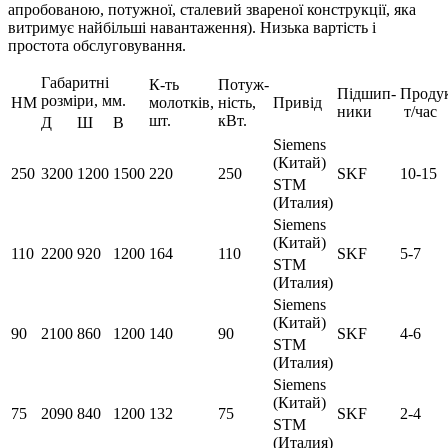
апробованою, потужної, сталевий звареної конструкції, яка
витримує найбільші навантаження). Низька вартість і
простота обслуговування.
Габаритні
К-ть
Потуж-
Підшип-
Продук
розміри, мм.
HM
молотків,
ність,
Привід
ники
т/час
шт.
кВт.
Д
Ш
В
Siemens
(Китай)
250
3200
1200
1500
220
250
SKF
10-15
STM
(Италия)
Siemens
(Китай)
110
2200
920
1200
164
110
SKF
5-7
STM
(Италия)
Siemens
(Китай)
90
2100
860
1200
140
90
SKF
4-6
STM
(Италия)
Siemens
(Китай)
75
2090
840
1200
132
75
SKF
2-4
STM
(Италия)