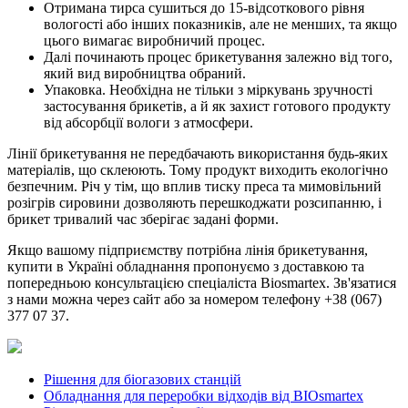
Отримана тирса сушиться до 15-відсоткового рівня
вологості або інших показників, але не менших, та якщо
цього вимагає виробничий процес.
Далі починають процес брикетування залежно від того,
який вид виробництва обраний.
Упаковка. Необхідна не тільки з міркувань зручності
застосування брикетів, а й як захист готового продукту
від абсорбції вологи з атмосфери.
Лінії брикетування не передбачають використання будь-яких
матеріалів, що склеюють. Тому продукт виходить екологічно
безпечним. Річ у тім, що вплив тиску преса та мимовільний
розігрів сировини дозволяють перешкоджати розсипанню, і
брикет тривалий час зберігає задані форми.
Якщо вашому підприємству потрібна лінія брикетування,
купити в Україні обладнання пропонуємо з доставкою та
попередньою консультацією спеціаліста Biosmartex. Зв'язатися
з нами можна через сайт або за номером телефону +38 (067)
377 07 37.
Рішення для біогазових станцій
Обладнання для переробки відходів від BIOsmartex