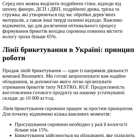
Серед них можна виділити подрібнені гілки, відходи від
шпону, фанери, ДСП і ДВП, подрібнені дрова, тріска та
стружка, які утворюються під час обробки дерев’яних
матеріалів, а також інші тверді паливні відходи. Важливо
відзначити, що для досягнення оптимального процесу
формування брикетів вихідна сировина повинна містити
вологу трохи більше 65%.
Лінії брикетування в Україні: принцип
роботи
Продаж ліній брикетування — один із напрямків діяльності
компанії Biosmartex. Ми готові запропонувати вам надійне
обладнання, за допомогою якого легко організувати
отримання брикетів типу NESTRO, RUF. Продуктивність
виготовлення готового продукту на нашому устаткуванні
складає до 10 000 кг/год.
Лінія брикетування сировини працює за простим принципом.
Для початку відзначимо кілька важливих моментів:
Просушування сировини необхідно у разі її вологості
більше ніж 15%.
Брикетування здійснюється на обладнанні, яке підходить