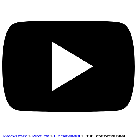
Биосмартех
>
Products
>
Обладнання
>
Лінії брикетування