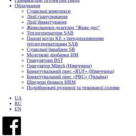
Газифікатори та електростанції
Обладнання
Сушильні комплекси
Лінії гранулювання
Лінії брикетування
Живильники-дозатори “Живе дно”
Теплогенератори SAB
Парові котли KE з твердопаливними
теплогенераторами SAB
Сушильні барабани SB
Молоткові дробарки HM
Гранулятори BST
Гранулятор Münch (Німеччина)
Брикетувальний прес «RUF» (Німеччина)
Брикетувальний прес «PBU» (Україна)
Шредери біомаси HRM
Подрібнювачі рулонної та тюкованої соломи
UA
RU
EN