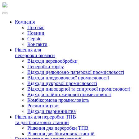
Компанія
Про нас
Новини
Сервіс
Контакти
Рішення для
переробки біомаси
Відходи деревообробки
Переробка торфу
Відходи целюлозно-паперової промисловості
Відходи плодоовочевої промисловості
Відходи цукрової промисловості
Відходи пивоварної та спиртової промисловості
Відходи олійно-жирової промисловості
Комбікормова промисловість
Рослинництво
Відходи тваринництва
Рішення для переробки ТПВ
та для біогазових станцій
Рішення для переробки ТПВ
Рішення для біогазових станцій