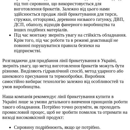
під тип сировини, що використовується для
виготовлення брикетів. Залежно від цього нами
здійснюється продаж ліній брикетування для тирси,
стружки, отторцовкі, деревини низького ґатунку, ДВП,
ДСП, обаполу, відходів фанерного виробництва та
інших подібних матеріалів.
Під час монтажу зверніть увагу на стійкість обладнання.
Крім того, під час роботи та в режимі деактивації не
повинні порушуватися правила безпеки на
підприємстві.
Розглядаючи для придбання лінії брикетування в Україні,
зверніть увагу, що метод виготовлення брикетів можуть бути
різними. Виділяють гідравлічний спосіб, метод ударного або
шнекового пресування та термообробки. Виробник
самостійно вибирає технологію залежно від особливостей та
умов виробництва.
Наша компанія рекомендує лінії брикетування купити в
Україні лише за умови детального вивчення принципів роботи
такого обладнання. Потрібно точно розуміти, як проходить
промисловий процес, щоб не зробити помилок та отримати на
виході високоякісний продукт:
Сировину подрібнюють, якщо це потрібно.