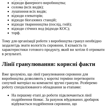
відходи фанерного виробництва;
солома (всіх видів);
лушпиння всіх видів;
відходи елеваторів;
відходи біогазових станцій;
відходи тваринництва (послід, гній);
відходи стічних вод (відходи КОС);
торф.
Тому для організації роботи з виробництва гранул необхідно
заздалегідь знати вологість сировини, її кількість та
характеристики готового продукту, який ви хотіли б отримати
в результаті.
Лінії гранулювання: корисні факти
Вже зрозуміло, що лінії гранулювання сировини для
виробництва дозволяють у короткі терміни перетворити
сипучий матеріал на компактні зручні гранули. Розберемо
роботу спеціалізованого обладнання за етапами:
На першому етапі до роботи підключаються лінії
подрібнення біомас. За рахунок вбудованих дробарок
відбувається подрібнення сировини, що