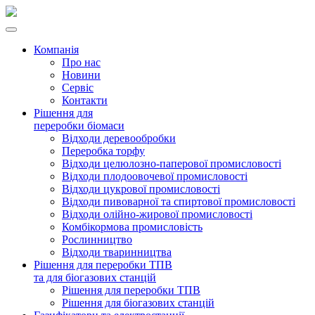
Компанія
Про нас
Новини
Сервіс
Контакти
Рішення для
переробки біомаси
Відходи деревообробки
Переробка торфу
Відходи целюлозно-паперової промисловості
Відходи плодоовочевої промисловості
Відходи цукрової промисловості
Відходи пивоварної та спиртової промисловості
Відходи олійно-жирової промисловості
Комбікормова промисловість
Рослинництво
Відходи тваринництва
Рішення для переробки ТПВ
та для біогазових станцій
Рішення для переробки ТПВ
Рішення для біогазових станцій