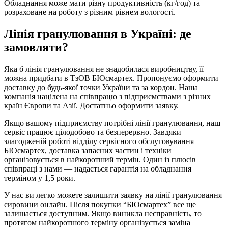
Обладнання може мати різну продуктивність (кг/год) та
розраховане на роботу з різним рівнем вологості.
Лінія гранулювання в Україні: де
замовляти?
Яка б лінія гранулювання не знадобилася виробництву, її
можна придбати в ТзОВ БІОсмартех. Пропонуємо оформити
доставку до будь-якої точки України та за кордон. Наша
компанія націлена на співпрацю з підприємствами з різних
країн Європи та Азії. Достатньо оформити заявку.
Якщо вашому підприємству потрібні лінії гранулювання, наш
сервіс працює цілодобово та безперервно. Завдяки
злагодженій роботі відділу сервісного обслуговування
БІОсмартех, доставка запасних частин і техніки
організовується в найкоротший термін. Один із плюсів
співпраці з нами — надається гарантія на обладнання
терміном у 1,5 роки.
У нас ви легко можете залишити заявку на лінії гранулювання
сировини онлайн. Після покупки “БІОсмартех” все ще
залишається доступним. Якщо виникла несправність, то
протягом найкоротшого терміну організується заміна