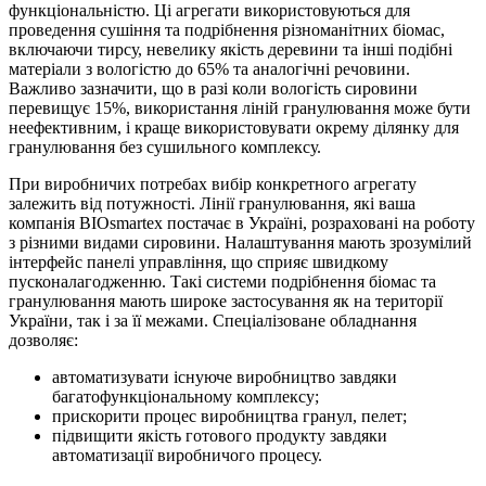
функціональністю. Ці агрегати використовуються для
проведення сушіння та подрібнення різноманітних біомас,
включаючи тирсу, невелику якість деревини та інші подібні
матеріали з вологістю до 65% та аналогічні речовини.
Важливо зазначити, що в разі коли вологість сировини
перевищує 15%, використання ліній гранулювання може бути
неефективним, і краще використовувати окрему ділянку для
гранулювання без сушильного комплексу.
При виробничих потребах вибір конкретного агрегату
залежить від потужності. Лінії гранулювання, які ваша
компанія BIOsmartex постачає в Україні, розраховані на роботу
з різними видами сировини. Налаштування мають зрозумілий
інтерфейс панелі управління, що сприяє швидкому
пусконалагодженню. Такі системи подрібнення біомас та
гранулювання мають широке застосування як на території
України, так і за її межами. Спеціалізоване обладнання
дозволяє:
автоматизувати існуюче виробництво завдяки
багатофункціональному комплексу;
прискорити процес виробництва гранул, пелет;
підвищити якість готового продукту завдяки
автоматизації виробничого процесу.