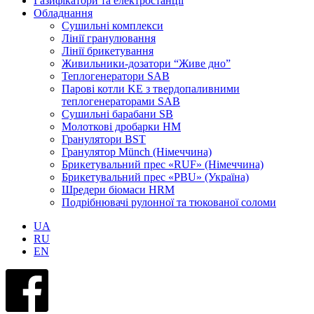
Газифікатори та електростанції
Обладнання
Сушильні комплекси
Лінії гранулювання
Лінії брикетування
Живильники-дозатори “Живе дно”
Теплогенератори SAB
Парові котли KE з твердопаливними
теплогенераторами SAB
Сушильні барабани SB
Молоткові дробарки HM
Гранулятори BST
Гранулятор Münch (Німеччина)
Брикетувальний прес «RUF» (Німеччина)
Брикетувальний прес «PBU» (Україна)
Шредери біомаси HRM
Подрібнювачі рулонної та тюкованої соломи
UA
RU
EN