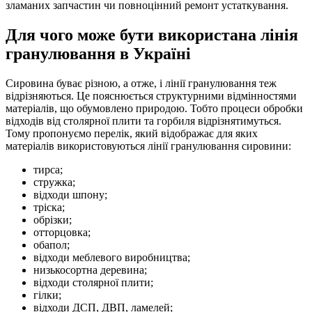
зламаних запчастин чи повноцінний ремонт устаткування.
Для чого може бути використана лінія
гранулювання в Україні
Сировина буває різною, а отже, і лінії гранулювання теж
відрізняються. Це пояснюється структурними відмінностями
матеріалів, що обумовлено природою. Тобто процеси обробки
відходів від столярної плити та горбиля відрізнятимуться.
Тому пропонуємо перелік, який відображає для яких
матеріалів використовуються лінії гранулювання сировини:
тирса;
стружка;
відходи шпону;
тріска;
обрізки;
отторцовка;
обапол;
відходи меблевого виробництва;
низькосортна деревина;
відходи столярної плити;
гілки;
відходи ДСП, ДВП, ламелей;