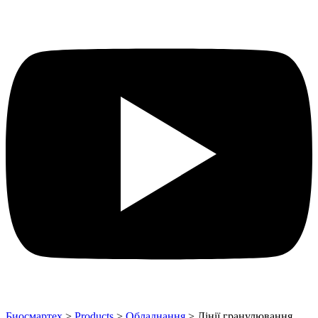
Биосмартех
>
Products
>
Обладнання
>
Лінії гранулювання