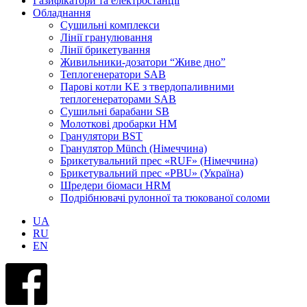
Газифікатори та електростанції
Обладнання
Сушильні комплекси
Лінії гранулювання
Лінії брикетування
Живильники-дозатори “Живе дно”
Теплогенератори SAB
Парові котли KE з твердопаливними
теплогенераторами SAB
Сушильні барабани SB
Молоткові дробарки HM
Гранулятори BST
Гранулятор Münch (Німеччина)
Брикетувальний прес «RUF» (Німеччина)
Брикетувальний прес «PBU» (Україна)
Шредери біомаси HRM
Подрібнювачі рулонної та тюкованої соломи
UA
RU
EN