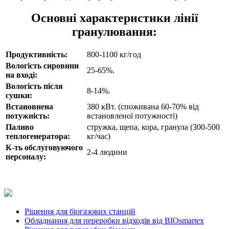
Основні характеристики лінії
гранулювання:
Продуктивність:
800-1100 кг/год
Вологість сировини
25-65%.
на вході:
Вологість після
8-14%.
сушки:
Встановнена
380 кВт. (споживана 60-70% від
потужність:
встановленої потужності)
Паливо
стружка, щепа, кора, гранула (300-500
теплогенератора:
кг/час)
К-ть обслуговуючого
2-4 людини
персоналу:
Рішення для біогазових станцій
Обладнання для переробки відходів від BIOsmartex