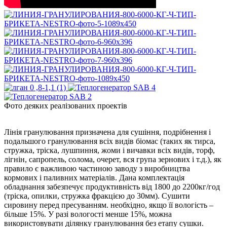
Фото деяких реалізованих проектів
Лінія гранулювання призначена для сушіння, подрібнення і
подальшого гранулювання всіх видів біомас (таких як тирса,
стружка, тріска, лушпиння, жоми і вичавки всіх видів, торф,
лігнін, сапропель, солома, очерет, вся група зернових і т.д.), як
правило є важливою частиною заводу з виробництва
кормових і паливних матеріалів. Дана комплектація
обладнання забезпечує продуктивність від 1800 до 2200кг/год
(тріска, опилки, стружка фракцією до 30мм). Сушити
сировину перед пресуванням. необхідно, якщо її вологість –
більше 15%. У разі вологості менше 15%, можна
використовувати ділянку гранулювання без етапу сушки.