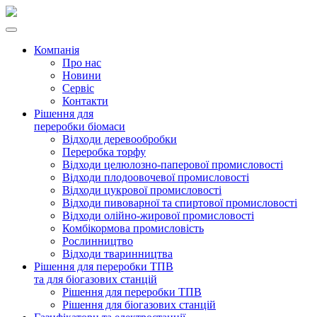
Компанія
Про нас
Новини
Сервіс
Контакти
Рішення для
переробки біомаси
Відходи деревообробки
Переробка торфу
Відходи целюлозно-паперової промисловості
Відходи плодоовочевої промисловості
Відходи цукрової промисловості
Відходи пивоварної та спиртової промисловості
Відходи олійно-жирової промисловості
Комбікормова промисловість
Рослинництво
Відходи тваринництва
Рішення для переробки ТПВ
та для біогазових станцій
Рішення для переробки ТПВ
Рішення для біогазових станцій