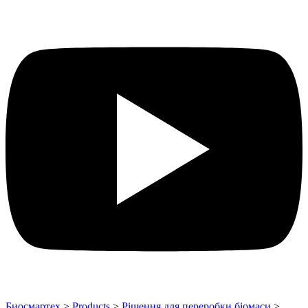
Биосмартех
>
Products
>
Рішення для переробки біомаси
>