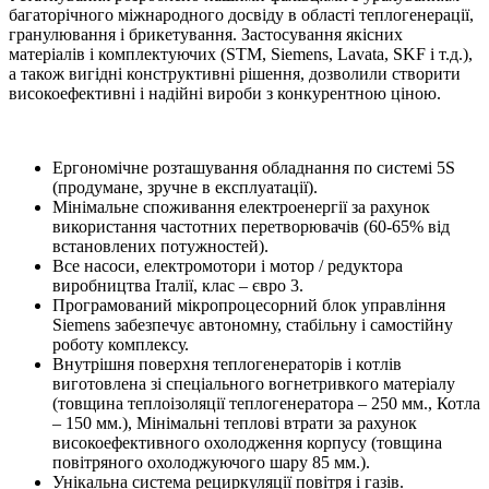
багаторічного міжнародного досвіду в області теплогенерації,
гранулювання і брикетування. Застосування якісних
матеріалів і комплектуючих (STM, Siemens, Lavata, SKF і т.д.),
а також вигідні конструктивні рішення, дозволили створити
високоефективні і надійні вироби з конкурентною ціною.
Ергономічне розташування обладнання по системі 5S
(продумане, зручне в експлуатації).
Мінімальне споживання електроенергії за рахунок
використання частотних перетворювачів (60-65% від
встановлених потужностей).
Все насоси, електромотори і мотор / редуктора
виробництва Італії, клас – євро 3.
Програмований мікропроцесорний блок управління
Siemens забезпечує автономну, стабільну і самостійну
роботу комплексу.
Внутрішня поверхня теплогенераторів і котлів
виготовлена ​​зі спеціального вогнетривкого матеріалу
(товщина теплоізоляції теплогенератора – 250 мм., Котла
– 150 мм.), Мінімальні теплові втрати за рахунок
високоефективного охолодження корпусу (товщина
повітряного охолоджуючого шару 85 мм.).
Унікальна система рециркуляції повітря і газів.