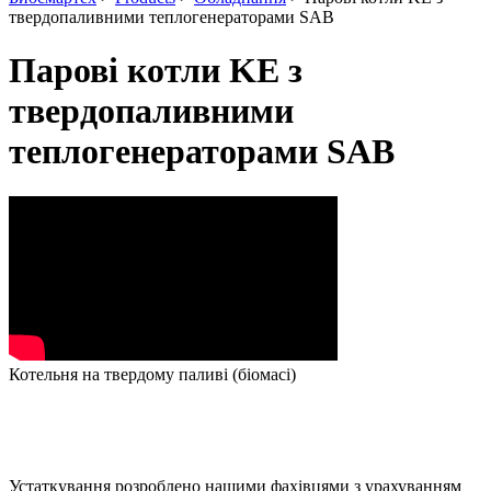
твердопаливними теплогенераторами SAB
Парові котли KE з
твердопаливними
теплогенераторами SAB
Котельня на твердому паливі (біомасі)
Устаткування розроблено нашими фахівцями з урахуванням