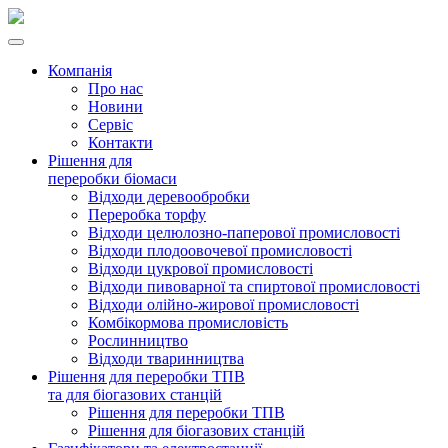
Компанія
Про нас
Новини
Сервіс
Контакти
Рішення для
переробки біомаси
Відходи деревообробки
Переробка торфу
Відходи целюлозно-паперової промисловості
Відходи плодоовочевої промисловості
Відходи цукрової промисловості
Відходи пивоварної та спиртової промисловості
Відходи олійно-жирової промисловості
Комбікормова промисловість
Рослинництво
Відходи тваринництва
Рішення для переробки ТПВ
та для біогазових станцій
Рішення для переробки ТПВ
Рішення для біогазових станцій