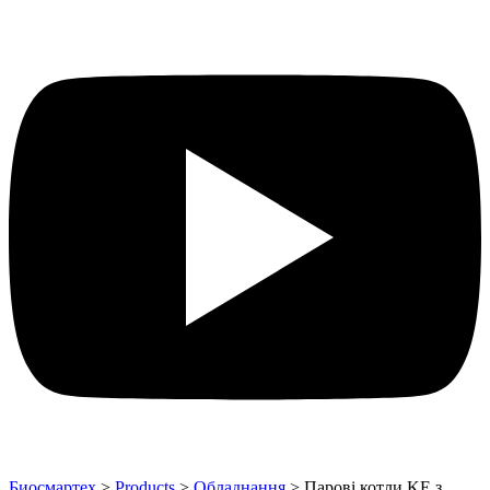
Биосмартех
>
Products
>
Обладнання
>
Парові котли KE з