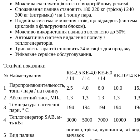
Можлива експлуатація котла в водогрійному режимі.
Споживання палива становить 180-220 кг (тріска) і 240-
300 кг (витримка) / на 1 тонну пара.
Подвійна система очищення газів, що відходять (система
циклонів з фільтруючим блоком).
Можливо використання палива з вологістю до 50%.
Автоматична система видалення попелу з
теплогенераторів.
Тривалість гарантії становить 24 місяці з дня продажу.
Унікальне сервісне обслуговування.
Технічні показники
КЕ-2,5
КЕ-4,0
КЕ-6,0
№
Найменування
КЕ-10/14
КЕ
/ 14
/ 14
/ 14
Паропроизводительность,
1
2,5
4,0
6,0
10,0
15
тонн / пара / на годину
2
Абсолютний тиск, МПа
1,3
1,3
1,3
1,3
1,
Температура насиченої
3
194
194
194
194
19
пари, ° С
Теплогенератор SAB, м-
4
3000
5000
7000
10000
16
ть кВт
опилка, тріска, лушпиння, всі вид
5
Вид палива
вичавок