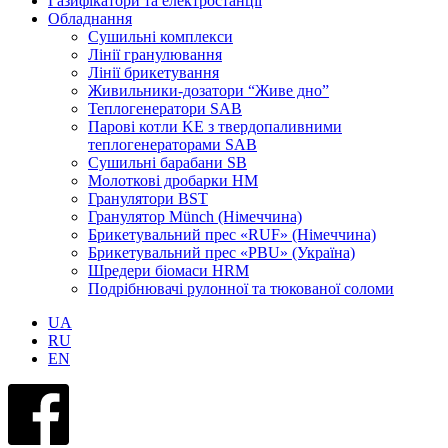
Газифікатори та електростанції
Обладнання
Сушильні комплекси
Лінії гранулювання
Лінії брикетування
Живильники-дозатори “Живе дно”
Теплогенератори SAB
Парові котли KE з твердопаливними
теплогенераторами SAB
Сушильні барабани SB
Молоткові дробарки HM
Гранулятори BST
Гранулятор Münch (Німеччина)
Брикетувальний прес «RUF» (Німеччина)
Брикетувальний прес «PBU» (Україна)
Шредери біомаси HRM
Подрібнювачі рулонної та тюкованої соломи
UA
RU
EN