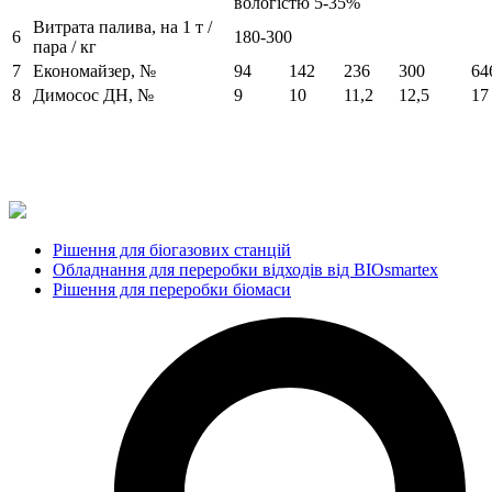
вологістю 5-35%
Витрата палива, на 1 т /
6
180-300
пара / кг
7
Економайзер, №
94
142
236
300
64
8
Димосос ДН, №
9
10
11,2
12,5
17
Рішення для біогазових станцій
Обладнання для переробки відходів від BIOsmartex
Рішення для переробки біомаси