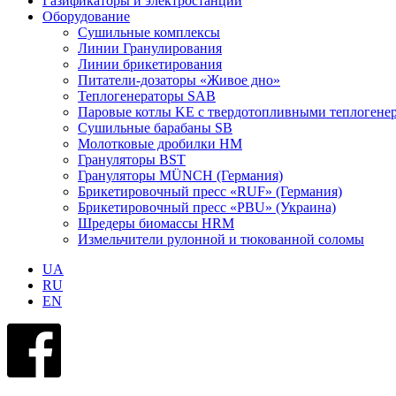
Газификаторы и электростанции
Оборудование
Сушильные комплексы
Линии Гранулирования
Линии брикетирования
Питатели-дозаторы «Живое дно»
Теплогенераторы SAB
Паровые котлы KE с твердотопливными теплогене
Сушильные барабаны SB
Молотковые дробилки HM
Грануляторы BST
Грануляторы MÜNCH (Германия)
Брикетировочный пресс «RUF» (Германия)
Брикетировочный пресс «PBU» (Украина)
Шредеры биомассы HRM
Измельчители рулонной и тюкованной соломы
UA
RU
EN