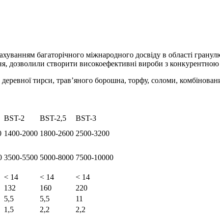
ахуванням багаторічного міжнародного досвіду в області гранул
шення, дозволили створити високоефективні вироби з конкурентною
еревної тирси, трав’яного борошна, торфу, соломи, комбіновани
BST-2
BST-2,5
BST-3
0
1400-2000
1800-2600
2500-3200
0
3500-5500
5000-8000
7500-10000
< 14
< 14
< 14
132
160
220
5,5
5,5
11
1,5
2,2
2,2