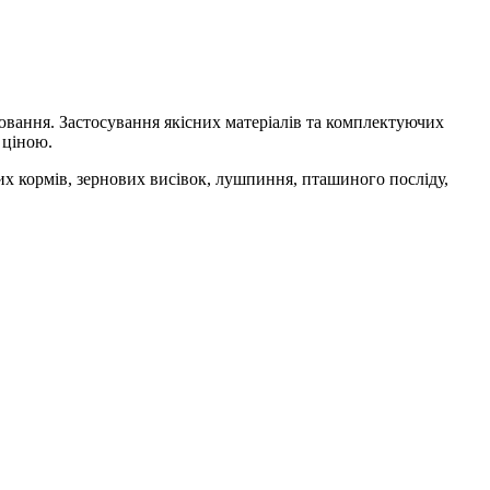
ювання. Застосування якісних матеріалів та комплектуючих
 ціною.
х кормів, зернових висівок, лушпиння, пташиного посліду,