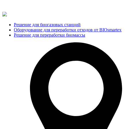
Решение для биогазовых станций
Оборудование для переработки отходов от BIOsmartex
Решение для переработки биомассы