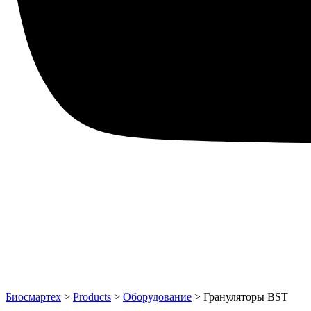
Биосмартех
>
Products
>
Оборудование
>
Грануляторы BST