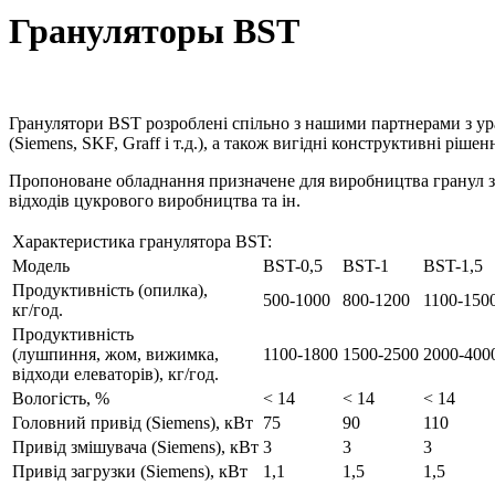
Грануляторы BST
Гранулятори ВST розроблені спільно з нашими партнерами з ур
(Siemens, SKF, Graff і т.д.), а також вигідні конструктивні рі
Пропоноване обладнання призначене для виробництва гранул з д
відходів цукрового виробництва та ін.
Характеристика гранулятора BST:
Модель
BST-0,5
BST-1
BST-1,5
Продуктивність (опилка),
500-1000
800-1200
1100-150
кг/год.
Продуктивність
(лушпиння, жом, вижимка,
1100-1800
1500-2500
2000-400
відходи елеваторів), кг/год.
Вологість, %
< 14
< 14
< 14
Головний привід (Siemens), кВт
75
90
110
Привід змішувача (Siemens), кВт
3
3
3
Привід загрузки (Siemens), кВт
1,1
1,5
1,5