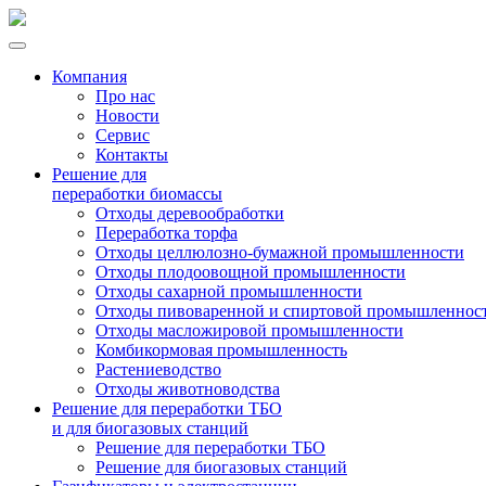
Компания
Про нас
Новости
Сервис
Контакты
Решение для
переработки биомассы
Отходы деревообработки
Переработка торфа
Отходы целлюлозно-бумажной промышленности
Отходы плодоовощной промышленности
Отходы сахарной промышленности
Отходы пивоваренной и спиртовой промышленнос
Отходы масложировой промышленности
Комбикормовая промышленность
Растениеводство
Отходы животноводства
Решение для переработки ТБО
и для биогазовых станций
Решение для переработки ТБО
Решение для биогазовых станций