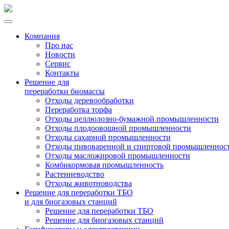
Компания
Про нас
Новости
Сервис
Контакты
Решение для
переработки биомассы
Отходы деревообработки
Переработка торфа
Отходы целлюлозно-бумажной промышленности
Отходы плодоовощной промышленности
Отходы сахарной промышленности
Отходы пивоваренной и спиртовой промышленнос
Отходы масложировой промышленности
Комбикормовая промышленность
Растениеводство
Отходы животноводства
Решение для переработки ТБО
и для биогазовых станций
Решение для переработки ТБО
Решение для биогазовых станций