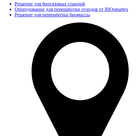
Решение для биогазовых станций
Оборудование для переработки отходов от BIOsmartex
Решение для переработки биомассы