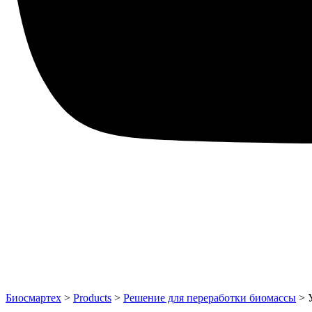
Биосмартех
>
Products
>
Решение для переработки биомассы
>