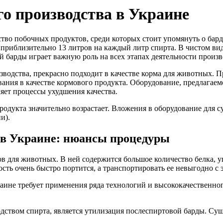
го производства в Украине
ство побочных продуктов, среди которых стоит упомянуть о бар
 приблизительно 13 литров на каждый литр спирта. В чистом ви
 барды играет важную роль на всех этапах деятельности произв
изводства, прекрасно подходит в качестве корма для животных. 
ания в качестве кормового продукта. Оборудование, предлагае
ляет процессы ухудшения качества.
продукта значительно возрастает. Вложения в оборудование для
и).
 в Украине: нюансы процедуры
ов для животных. В ней содержится большое количество белка, у
ость очень быстро портится, а транспортировать ее невыгодно с
раине требует применения ряда технологий и высококачественно
ством спирта, является утилизация послеспиртовой барды. Сущ