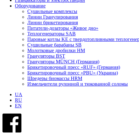
Газификаторы и электростанции
Оборудование
Сушильные комплексы
Линии Гранулирования
Линии брикетирования
Питатели-дозаторы «Живое дно»
Теплогенераторы SAB
Паровые котлы KE с твердотопливными теплогене
Сушильные барабаны SB
Молотковые дробилки HM
Грануляторы BST
Грануляторы MÜNCH (Германия)
Брикетировочный пресс «RUF» (Германия)
Брикетировочный пресс «PBU» (Украина)
Шредеры биомассы HRM
Измельчители рулонной и тюкованной соломы
UA
RU
EN