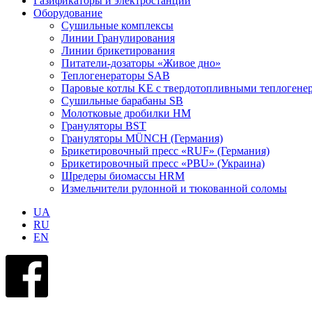
Газификаторы и электростанции
Оборудование
Сушильные комплексы
Линии Гранулирования
Линии брикетирования
Питатели-дозаторы «Живое дно»
Теплогенераторы SAB
Паровые котлы KE с твердотопливными теплогене
Сушильные барабаны SB
Молотковые дробилки HM
Грануляторы BST
Грануляторы MÜNCH (Германия)
Брикетировочный пресс «RUF» (Германия)
Брикетировочный пресс «PBU» (Украина)
Шредеры биомассы HRM
Измельчители рулонной и тюкованной соломы
UA
RU
EN