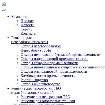
Компания
Про нас
Новости
Сервис
Контакты
Решение для
переработки биомассы
Отходы деревообработки
Переработка торфа
Отходы целлюлозно-бумажной промышленности
Отходы плодоовощной промышленности
Отходы сахарной промышленности
Отходы пивоваренной и спиртовой промышленнос
Отходы масложировой промышленности
Комбикормовая промышленность
Растениеводство
Отходы животноводства
Решение для переработки ТБО
и для биогазовых станций
Решение для переработки ТБО
Решение для биогазовых станций