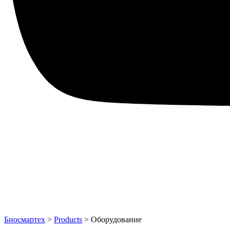
Биосмартех
>
Products
>
Оборудование