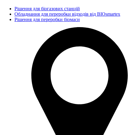
Рішення для біогазових станцій
Обладнання для переробки відходів від BIOsmartex
Рішення для переробки біомаси