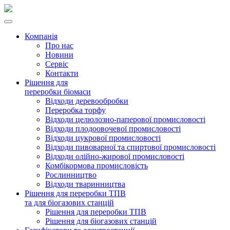
Компанія
Про нас
Новини
Сервіс
Контакти
Рішення для
переробки біомаси
Відходи деревообробки
Переробка торфу
Відходи целюлозно-паперової промисловості
Відходи плодоовочевої промисловості
Відходи цукрової промисловості
Відходи пивоварної та спиртової промисловості
Відходи олійно-жирової промисловості
Комбікормова промисловість
Рослинництво
Відходи тваринництва
Рішення для переробки ТПВ
та для біогазових станцій
Рішення для переробки ТПВ
Рішення для біогазових станцій