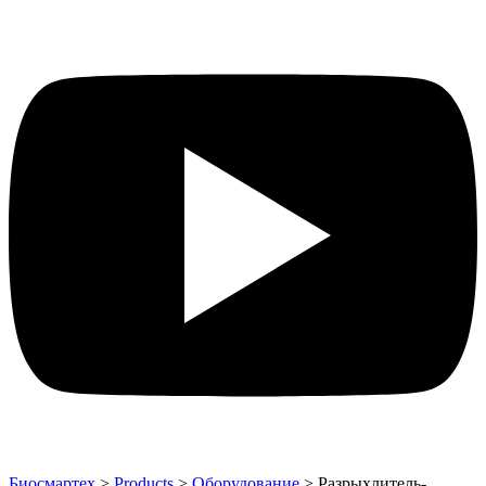
Биосмартех
>
Products
>
Оборудование
>
Разрыхлитель-