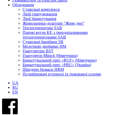
Газифікатори та електростанції
Обладнання
Сушильні комплекси
Лінії гранулювання
Лінії брикетування
Живильники-дозатори “Живе дно”
Теплогенератори SAB
Парові котли KE з твердопаливними
теплогенераторами SAB
Сушильні барабани SB
Молоткові дробарки HM
Гранулятори BST
Гранулятор Münch (Німеччина)
Брикетувальний прес «RUF» (Німеччина)
Брикетувальний прес «PBU» (Україна)
Шредери біомаси HRM
Подрібнювачі рулонної та тюкованої соломи
UA
RU
EN